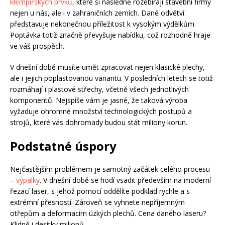
klempířských prvků
, které si následně rozebírají stavební firmy
nejen u nás, ale i v zahraničních zemích. Dané odvětví
představuje nekonečnou příležitost k vysokým výdělkům.
Poptávka totiž značně převyšuje nabídku, což rozhodně hraje
ve váš prospěch.
V dnešní době musíte umět zpracovat nejen klasické plechy,
ale i jejich poplastovanou variantu. V posledních letech se totiž
rozmáhají i plastové střechy, včetně všech jednotlivých
komponentů. Nejspíše vám je jasné, že taková výroba
vyžaduje ohromné množství technologických postupů a
strojů, které vás dohromady budou stát miliony korun.
Podstatné úspory
Nejčastějším problémem je samotný začátek celého procesu
–
výpalky
. V dnešní době se hodí vsadit především na moderní
řezací laser, s jehož pomocí oddělíte podklad rychle a s
extrémní přesností. Zároveň se vyhnete nepříjemným
otřepům a deformacím úzkých plechů. Cena daného laseru?
Klidně i desítky milionů.