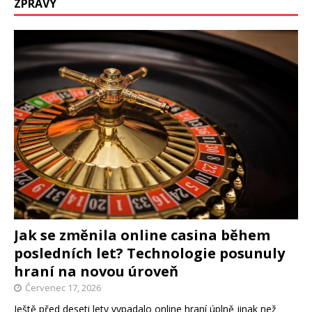
ZPRÁVY
Jak se změnila online casina během
posledních let? Technologie posunuly
hraní na novou úroveň
Červenec 17, 2026
Ještě před deseti lety vypadalo online hraní úplně jinak než