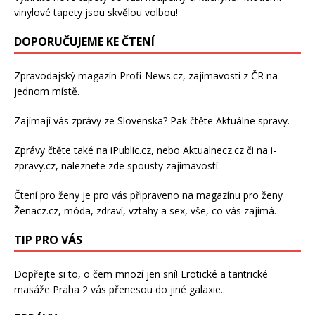
vinylové tapety
jsou skvělou volbou!
DOPORUČUJEME KE ČTENÍ
Zpravodajský magazín
Profi-News.cz
, zajímavosti z ČR na
jednom místě.
Zajímají vás zprávy ze Slovenska? Pak čtěte
Aktuálne spravy
.
Zprávy čtěte také na
iPublic.cz
, nebo
Aktualnecz.cz
či na
i-
zpravy.cz
, naleznete zde spousty zajímavostí.
Čtení pro ženy je pro vás připraveno na
magazínu pro ženy
Ženacz.cz
, móda, zdraví,
vztahy a sex
, vše, co vás zajímá.
TIP PRO VÁS
Dopřejte si to, o čem mnozí jen sní!
Erotické a tantrické
masáže Praha 2
vás přenesou do jiné galaxie..