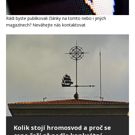
Rádi byste publikovali články na tomto nebo i jiných
magazínech? Neváhejte nás kontaktovat
Ptáci ve fasádě: jak postupovat,
Kolik stojí hromosvod a proč se
Nepřítel stres: Ovlivňuje i spánek,
když poškodí zateplení domu