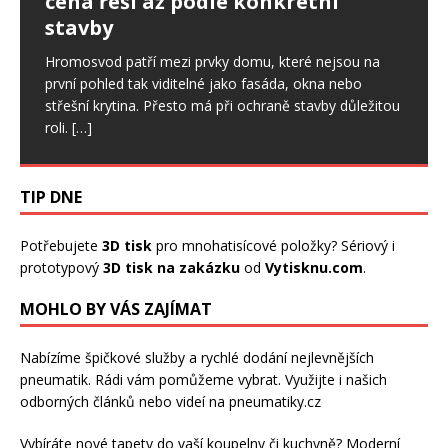
cena řeší až podle konkrétní
svaly či zdraví ústní dutiny
stavby
Drobné otvory ve fasádě se snadno přehlédnou. U
Stres je sice běžnou součástí našich životů a v určité
zateplených domů ale mohou znamenat začátek
míře je pro nás důležitý. Pokud však trvá dlouhodobě,
Hromosvod patří mezi prvky domu, které nejsou na
většího problému. Ptáci dokážou narušit omítku,
začíná ovlivňovat celý organismus, a to
[…]
první pohled tak viditelné jako fasáda, okna nebo
výztužnou vrstvu i samotnou izolaci.
[…]
střešní krytina. Přesto má při ochraně stavby důležitou
roli.
[…]
TIP DNE
Potřebujete
3D tisk
pro mnohatisícové položky? Sériový i
prototypový
3D tisk na zakázku
od
Vytisknu.com
.
MOHLO BY VÁS ZAJÍMAT
Nabízíme špičkové služby a rychlé dodání
nejlevnějších
pneumatik
. Rádi vám pomůžeme vybrat. Využijte i našich
odborných článků nebo videí na pneumatiky.cz
Vybíráte nové tapety do vaší koupelny či kuchyně? Moderní