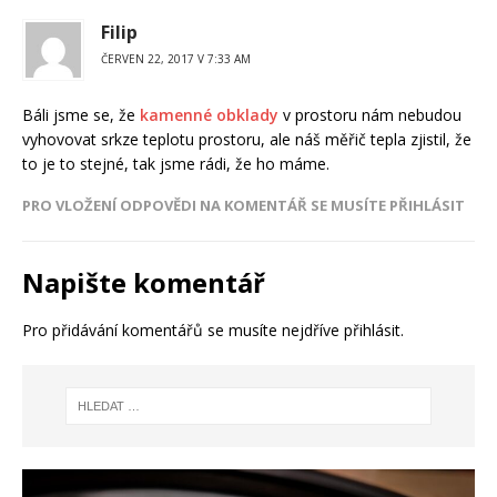
Filip
ČERVEN 22, 2017 V 7:33 AM
Báli jsme se, že
kamenné obklady
v prostoru nám nebudou
vyhovovat srkze teplotu prostoru, ale náš měřič tepla zjistil, že
to je to stejné, tak jsme rádi, že ho máme.
PRO VLOŽENÍ ODPOVĚDI NA KOMENTÁŘ SE MUSÍTE PŘIHLÁSIT
Napište komentář
Pro přidávání komentářů se musíte nejdříve
přihlásit
.