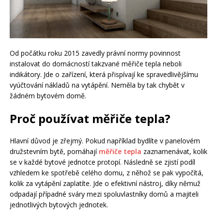
Od počátku roku 2015 zavedly právní normy povinnost
instalovat do domácností takzvané měřiče tepla neboli
indikátory. Jde o zařízení, která přispívají ke spravedlivějšímu
vyúčtování nákladů na vytápění. Neměla by tak chybět v
žádném bytovém domě.
Proč používat měřiče tepla?
Hlavní důvod je zřejmý. Pokud například bydlíte v panelovém
družstevním bytě, pomáhají
měřiče tepla
zaznamenávat, kolik
se v každé bytové jednotce protopí. Následně se zjistí podíl
vzhledem ke spotřebě celého domu, z něhož se pak vypočítá,
kolik za vytápění zaplatíte. Jde o efektivní nástroj, díky němuž
odpadají případné sváry mezi spoluvlastníky domů a majiteli
jednotlivých bytových jednotek.