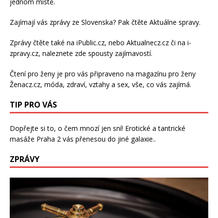
jednom místě.
Zajímají vás zprávy ze Slovenska? Pak čtěte
Aktuálne spravy
.
Zprávy čtěte také na
iPublic.cz
, nebo
Aktualnecz.cz
či na
i-
zpravy.cz
, naleznete zde spousty zajímavostí.
Čtení pro ženy je pro vás připraveno na
magazínu pro ženy
Ženacz.cz
, móda, zdraví,
vztahy a sex
, vše, co vás zajímá.
TIP PRO VÁS
Dopřejte si to, o čem mnozí jen sní!
Erotické a tantrické
masáže Praha 2
vás přenesou do jiné galaxie..
ZPRÁVY