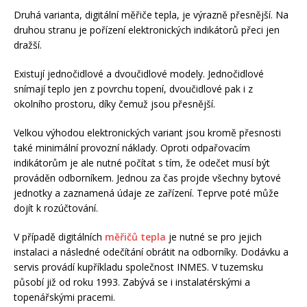
Druhá varianta, digitální měřiče tepla, je výrazně přesnější. Na
druhou stranu je pořízení elektronických indikátorů přeci jen
dražší.
Existují jednočidlové a dvoučidlové modely. Jednočidlové
snímají teplo jen z povrchu topení, dvoučidlové pak i z
okolního prostoru, díky čemuž jsou přesnější.
Velkou výhodou elektronických variant jsou kromě přesnosti
také minimální provozní náklady. Oproti odpařovacím
indikátorům je ale nutné počítat s tím, že odečet musí být
prováděn odborníkem. Jednou za čas projde všechny bytové
jednotky a zaznamená údaje ze zařízení. Teprve poté může
dojít k rozúčtování.
V případě digitálních
měřičů tepla
je nutné se pro jejich
instalaci a následné odečítání obrátit na odborníky. Dodávku a
servis provádí kupříkladu společnost INMES. V tuzemsku
působí již od roku 1993. Zabývá se i instalatérskými a
topenářskými pracemi.