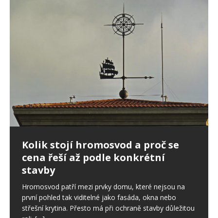
Ptáci ve fasádě: jak postupovat,
Kolik stojí hromosvod a proč se
Nepřítel stres: Ovlivňuje i spánek,
když poškodí zateplení domu
cena řeší až podle konkrétní
svaly či zdraví ústní dutiny
stavby
Drobné otvory ve fasádě se snadno přehlédnou. U
Stres je sice běžnou součástí našich životů a v určité
zateplených domů ale mohou znamenat začátek
míře je pro nás důležitý. Pokud však trvá dlouhodobě,
Hromosvod patří mezi prvky domu, které nejsou na
většího problému. Ptáci dokážou narušit omítku,
začíná ovlivňovat celý organismus, a to
[…]
první pohled tak viditelné jako fasáda, okna nebo
výztužnou vrstvu i samotnou izolaci.
[…]
střešní krytina. Přesto má při ochraně stavby důležitou