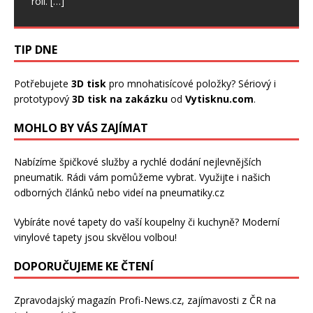
roli.
[…]
TIP DNE
Potřebujete
3D tisk
pro mnohatisícové položky? Sériový i
prototypový
3D tisk na zakázku
od
Vytisknu.com
.
MOHLO BY VÁS ZAJÍMAT
Nabízíme špičkové služby a rychlé dodání
nejlevnějších
pneumatik
. Rádi vám pomůžeme vybrat. Využijte i našich
odborných článků nebo videí na pneumatiky.cz
Vybíráte nové tapety do vaší koupelny či kuchyně? Moderní
vinylové tapety
jsou skvělou volbou!
DOPORUČUJEME KE ČTENÍ
Zpravodajský magazín
Profi-News.cz
, zajímavosti z ČR na