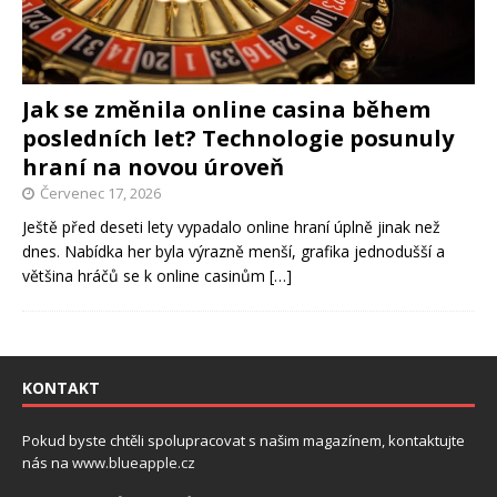
Jak se změnila online casina během
posledních let? Technologie posunuly
hraní na novou úroveň
Červenec 17, 2026
Ještě před deseti lety vypadalo online hraní úplně jinak než
dnes. Nabídka her byla výrazně menší, grafika jednodušší a
většina hráčů se k online casinům
[…]
KONTAKT
Pokud byste chtěli spolupracovat s našim magazínem, kontaktujte
nás na
www.blueapple.cz