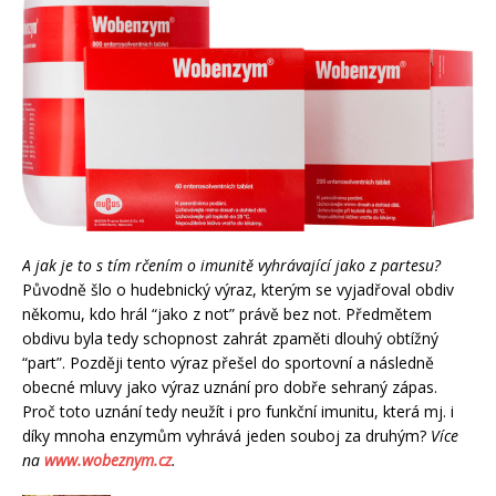
A jak je to s tím rčením o imunitě vyhrávající jako z partesu?
Původně šlo o hudebnický výraz, kterým se vyjadřoval obdiv
někomu, kdo hrál “jako z not” právě bez not. Předmětem
obdivu byla tedy schopnost zahrát zpaměti dlouhý obtížný
“part”. Později tento výraz přešel do sportovní a následně
obecné mluvy jako výraz uznání pro dobře sehraný zápas.
Proč toto uznání tedy neužít i pro funkční imunitu, která mj. i
díky mnoha enzymům vyhrává jeden souboj za druhým?
Více
na
www.wobeznym.cz
.