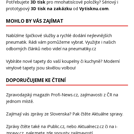
Potřebujete
3D tisk
pro mnohatisícové položky? Sériový i
prototypový
3D tisk na zakázku
od
Vytisknu.com
.
MOHLO BY VÁS ZAJÍMAT
Nabízíme špičkové služby a rychlé dodání
nejlevnějších
pneumatik
. Rádi vám pomůžeme vybrat. Využijte i našich
odborných článků nebo videí na pneumatiky.cz
Vybíráte nové tapety do vaší koupelny či kuchyně? Moderní
vinylové tapety
jsou skvělou volbou!
DOPORUČUJEME KE ČTENÍ
Zpravodajský magazín
Profi-News.cz
, zajímavosti z ČR na
jednom místě.
Zajímají vás zprávy ze Slovenska? Pak čtěte
Aktuálne spravy
.
Zprávy čtěte také na
iPublic.cz
, nebo
Aktualnecz.cz
či na
i-
zpravy.cz
, naleznete zde spousty zajímavostí.