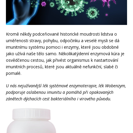
Kromě někdy podceňované historické moudrosti lidstva o
uměřenosti stravy, pohybu, odpočinku a veselé mysli se dá
imunitnímu systému pomoci i enzymy, které jsou obdobné
jako užívá naše tělo samo. Několikatýdenní enzymová kúra je
osvědčenou cestou, jak přivést organismus k nastartování
imunitních procesů, které jsou aktuálně nefunkční, slabé či
pomalé.
U nás nejužívanější lék systémové enzymoterapie, lék Wobenzym,
podporuje oslabenou imunitu a pomáhá při opakovaných
zánětech dýchacích cest bakteriálního i virového původu.