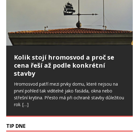
Ptáci ve fasádě: jak postupovat,
Kolik stojí hromosvod a proč se
Nepřítel stres: Ovlivňuje i spánek,
když poškodí zateplení domu
cena řeší až podle konkrétní
svaly či zdraví ústní dutiny
stavby
Drobné otvory ve fasádě se snadno přehlédnou. U
Stres je sice běžnou součástí našich životů a v určité
zateplených domů ale mohou znamenat začátek
míře je pro nás důležitý. Pokud však trvá dlouhodobě,
Hromosvod patří mezi prvky domu, které nejsou na
většího problému. Ptáci dokážou narušit omítku,
začíná ovlivňovat celý organismus, a to
[…]
první pohled tak viditelné jako fasáda, okna nebo
výztužnou vrstvu i samotnou izolaci.
[…]
střešní krytina. Přesto má při ochraně stavby důležitou
roli.
[…]
TIP DNE