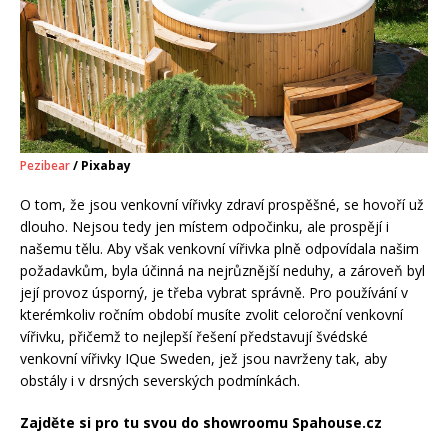
Pezibear
/ Pixabay
O tom, že jsou venkovní vířivky zdraví prospěšné, se hovoří už
dlouho. Nejsou tedy jen místem odpočinku, ale prospějí i
našemu tělu. Aby však venkovní vířivka plně odpovídala našim
požadavkům, byla účinná na nejrůznější neduhy, a zároveň byl
její provoz úsporný, je třeba vybrat správně. Pro používání v
kterémkoliv ročním období musíte zvolit celoroční venkovní
vířivku, přičemž to nejlepší řešení představují švédské
venkovní vířivky IQue Sweden, jež jsou navrženy tak, aby
obstály i v drsných severských podmínkách.
Zajděte si pro tu svou do showroomu Spahouse.cz