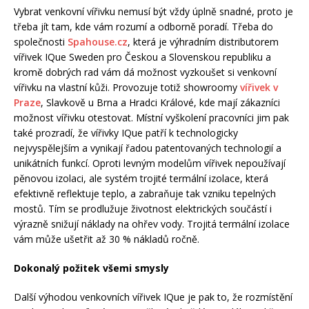
Vybrat venkovní vířivku nemusí být vždy úplně snadné, proto je
třeba jít tam, kde vám rozumí a odborně poradí. Třeba do
společnosti
Spahouse.cz
, která je výhradním distributorem
vířivek IQue Sweden pro Českou a Slovenskou republiku a
kromě dobrých rad vám dá možnost vyzkoušet si venkovní
vířivku na vlastní kůži. Provozuje totiž showroomy
vířivek v
Praze
, Slavkově u Brna a Hradci Králové, kde mají zákazníci
možnost vířivku otestovat. Místní vyškolení pracovníci jim pak
také prozradí, že vířivky IQue patří k technologicky
nejvyspělejším a vynikají řadou patentovaných technologií a
unikátních funkcí. Oproti levným modelům vířivek nepoužívají
pěnovou izolaci, ale systém trojité termální izolace, která
efektivně reflektuje teplo, a zabraňuje tak vzniku tepelných
mostů. Tím se prodlužuje životnost elektrických součástí i
výrazně snižují náklady na ohřev vody. Trojitá termální izolace
vám může ušetřit až 30 % nákladů ročně.
Dokonalý požitek všemi smysly
Další výhodou venkovních vířivek IQue je pak to, že rozmístění