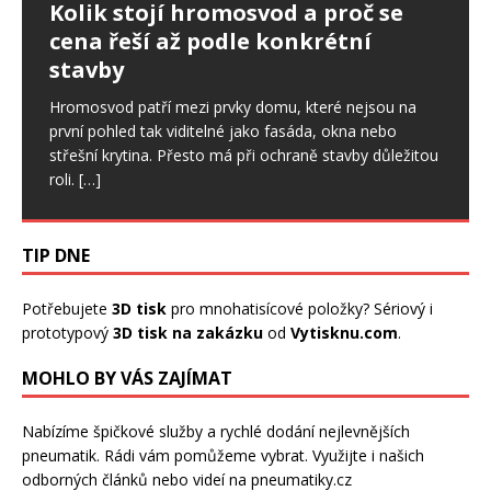
Ptáci ve fasádě: jak postupovat,
Kolik stojí hromosvod a proč se
Nepřítel stres: Ovlivňuje i spánek,
když poškodí zateplení domu
cena řeší až podle konkrétní
svaly či zdraví ústní dutiny
stavby
Drobné otvory ve fasádě se snadno přehlédnou. U
Stres je sice běžnou součástí našich životů a v určité
zateplených domů ale mohou znamenat začátek
míře je pro nás důležitý. Pokud však trvá dlouhodobě,
Hromosvod patří mezi prvky domu, které nejsou na
většího problému. Ptáci dokážou narušit omítku,
začíná ovlivňovat celý organismus, a to
[…]
první pohled tak viditelné jako fasáda, okna nebo
výztužnou vrstvu i samotnou izolaci.
[…]
střešní krytina. Přesto má při ochraně stavby důležitou
roli.
[…]
TIP DNE
Potřebujete
3D tisk
pro mnohatisícové položky? Sériový i
prototypový
3D tisk na zakázku
od
Vytisknu.com
.
MOHLO BY VÁS ZAJÍMAT
Nabízíme špičkové služby a rychlé dodání
nejlevnějších
pneumatik
. Rádi vám pomůžeme vybrat. Využijte i našich
odborných článků nebo videí na pneumatiky.cz