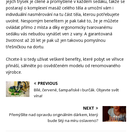
jejich trysek je cílené a promyšlené v každém sedáku, takže se
postarají o komplexní masáž celého těla a umožní vám i
individuální nasměrování na tu část těla, kterou potřebujete
uvolnit. Nesporným benefitem je pak také to, že je můžete
ovládat přímo z místa a díky ergonomicky tvarovanému
sedáku vás nebudou vynášet ven z vany. A garantovaná
životnost až 20 let je pak už jen takovou pomyslnou
třešničkou na dortu.
Chcete-li si tedy užívat veškeré benefity, které pobyt ve vířivce
přináší, sáhněte po osvědčeném modelu od renomovaného
výrobce.
PREVIOUS
Bílé, červené, šampaňské i burčák. Objevte svět
vína!
NEXT
Přemýšlíte nad opravdu originálním dárkem, který
bude šitý na míru oslavenci?