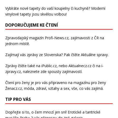
Vybíráte nové tapety do vaší koupelny či kuchyně? Moderní
vinylové tapety
jsou skvělou volbou!
DOPORUČUJEME KE ČTENÍ
Zpravodajský magazín
Profi-News.cz
, zajímavosti z ČR na
jednom místě.
Zajímají vás zprávy ze Slovenska? Pak čtěte
Aktuálne spravy
.
Zprávy čtěte také na
iPublic.cz
, nebo
Aktualnecz.cz
či na
i-
zpravy.cz
, naleznete zde spousty zajímavostí.
Čtení pro ženy je pro vás připraveno na
magazínu pro ženy
Ženacz.cz
, móda, zdraví,
vztahy a sex
, vše, co vás zajímá.
TIP PRO VÁS
Dopřejte si to, o čem mnozí jen sní!
Erotické a tantrické
masáže Praha 2
vás přenesou do jiné galaxie..