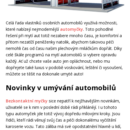
Celá řada vlastníků osobních automobilů využívá možnosti,
které nabízejí nejmodernější
automyčky
. Toto pohodlné
řešení při mytí aut totiž nezabere mnoho času, je komfortní a
přitom nezatíží peněženky natolik, abychom takovou péči
nemohli čas od času našim plechovým miláčkům dopřát. Díky
celé škále programů na mytí automobilů si vybere opravdu
každý. Ať už chcete vaše auto jen opláchnout, nebo mu
dopřejete také luxus v podobě voskování, leštění či vysoušení,
můžete se těšit na dokonale umyté auto!
Novinky v umývání automobilů
Bezkontaktní myčky
sice nepatří k nejžhavějším novinkám,
uživatelé se k nim v poslední době rádi přiklánějí. I u tohoto
typu automyček jde totiž vývoj dopředu mílovými kroky. Jsou
řidiči, kteří rádi věnují svůj čas a péči dokonalému vyčištění
karoserie vozu. Tato záliba má své opodstatnění hlavně u lidí,