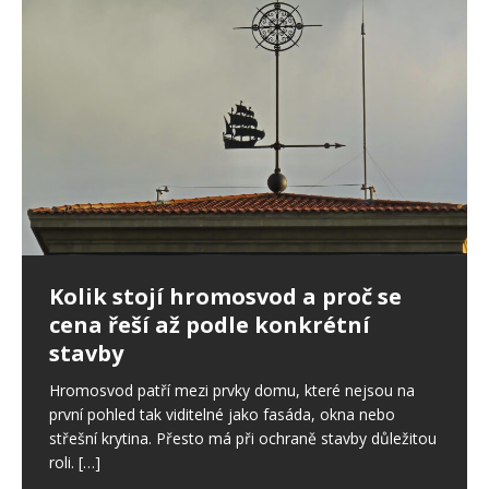
Ptáci ve fasádě: jak postupovat,
Kolik stojí hromosvod a proč se
Nepřítel stres: Ovlivňuje i spánek,
když poškodí zateplení domu
cena řeší až podle konkrétní
svaly či zdraví ústní dutiny
stavby
Drobné otvory ve fasádě se snadno přehlédnou. U
Stres je sice běžnou součástí našich životů a v určité
zateplených domů ale mohou znamenat začátek
míře je pro nás důležitý. Pokud však trvá dlouhodobě,
Hromosvod patří mezi prvky domu, které nejsou na
většího problému. Ptáci dokážou narušit omítku,
začíná ovlivňovat celý organismus, a to
[…]
první pohled tak viditelné jako fasáda, okna nebo
výztužnou vrstvu i samotnou izolaci.
[…]
střešní krytina. Přesto má při ochraně stavby důležitou
roli.
[…]