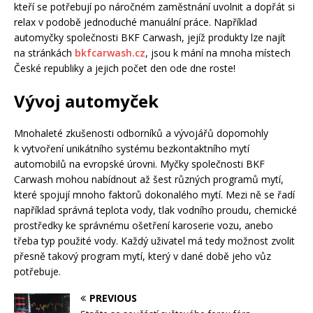
kteří se potřebují po náročném zaměstnání uvolnit a dopřát si
relax v podobě jednoduché manuální práce. Například
automyčky společnosti BKF Carwash, jejíž produkty lze najít
na stránkách
bkfcarwash.cz
, jsou k mání na mnoha místech
České republiky a jejich počet den ode dne roste!
Vývoj automyček
Mnohaleté zkušenosti odborníků a vývojářů dopomohly
k vytvoření unikátního systému bezkontaktního mytí
automobilů na evropské úrovni. Myčky společnosti BKF
Carwash mohou nabídnout až šest různých programů mytí,
které spojují mnoho faktorů dokonalého mytí. Mezi ně se řadí
například správná teplota vody, tlak vodního proudu, chemické
prostředky ke správnému ošetření karoserie vozu, anebo
třeba typ použité vody. Každý uživatel má tedy možnost zvolit
přesně takový program mytí, který v dané době jeho vůz
potřebuje.
PREVIOUS