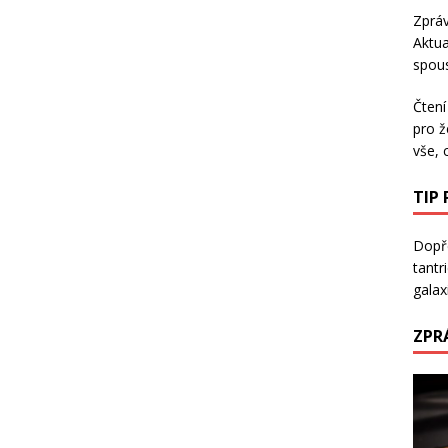
Zpráv
Aktua
spous
Čtení
pro ž
vše, 
TIP
Dopře
tantr
galaxi
ZPR