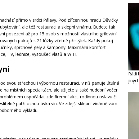
nachází přímo v srdci Pálavy. Pod zříceninou hradu Děvičky
 ubytování, ale též restauraci a sklepní vinárnu. Budete tak
vní posezení až pro 15 osob s možností vlastního grilování.
uovaných pokojů s 21 lůžky včetně přistýlek. Každý pokoj
 ručníky, sprchové gely a šampony. Maximální komfort
e, TV, lednice, vysoušeč vlasů a WIFI.
yni
Rádi 
jinýc
d svou střechou i výbornou restauraci, v níž panuje útulná
 na místních specialitách, ale užijete si také hudební večer
roblémem uspořádat zde firemní akci, rodinnou oslavu či
itelně patří ochutnávka vín. Ve zdejší sklepní vinárně vám
 odborného výkladu.