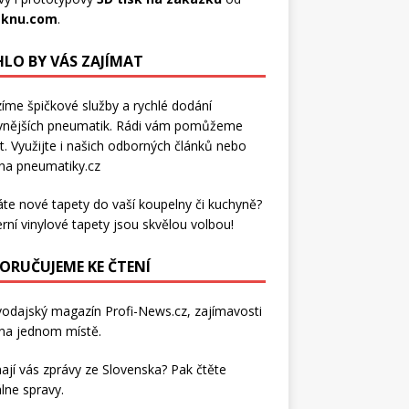
sknu.com
.
LO BY VÁS ZAJÍMAT
íme špičkové služby a rychlé dodání
vnějších pneumatik
. Rádi vám pomůžeme
t. Využijte i našich odborných článků nebo
 na pneumatiky.cz
áte nové tapety do vaší koupelny či kuchyně?
rní
vinylové tapety
jsou skvělou volbou!
ORUČUJEME KE ČTENÍ
vodajský magazín
Profi-News.cz
, zajímavosti
na jednom místě.
ají vás zprávy ze Slovenska? Pak čtěte
lne spravy
.