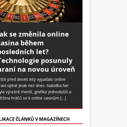
Jak se změnila online
casina během
posledních let?
Technologie posunuly
hraní na novou úroveň
eště před deseti lety vypadalo online
raní úplně jinak než dnes. Nabídka her
yla výrazně menší, grafika jednodušší a
ětšina hráčů se k online casinům
[…]
LIKACE ČLÁNKŮ V MAGAZÍNECH