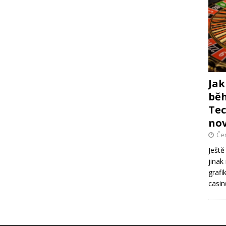
Jak
běh
Tec
no
Če
Ještě
jinak
grafi
casi