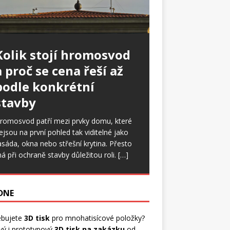
Kolik stojí hromosvod
a proč se cena řeší až
podle konkrétní
stavby
romosvod patří mezi prvky domu, které
ejsou na první pohled tak viditelné jako
asáda, okna nebo střešní krytina. Přesto
á při ochraně stavby důležitou roli.
[…]
 DNE
ebujete
3D tisk
pro mnohatisícové položky?
vý i prototypový
3D tisk na zakázku
od