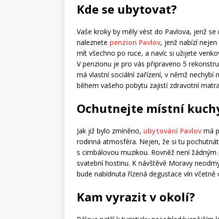
Kde se ubytovat?
Vaše kroky by měly vést do Pavlova, jenž se 
naleznete
penzion Pavlov
, jenž nabízí nejen
mít všechno po ruce, a navíc si užijete venko
V penzionu je pro vás připraveno 5 rekonstr
má vlastní sociální zařízení, v němž nechybí
během vašeho pobytu zajistí zdravotní matrac
Ochutnejte místní kuch
Jak již bylo zmíněno,
ubytování Pavlov
má po
rodinná atmosféra. Nejen, že si tu pochutnáte
s cimbálovou muzikou. Rovněž není žádným p
svatební hostinu. K návštěvě Moravy neodmysl
bude nabídnuta řízená degustace vín včetně
Kam vyrazit v okolí?