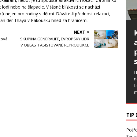
lokalitám, neboť je tu spousta atraktivních lokací. Za zmínku
t lodí nebo na šlapadle. V těsné blízkosti se nachází
ků nejen pro rodiny s dětmi. Dáváte-li přednost relaxaci,
a an der Thaya v Rakousku hned za hranicemi.
NEXT
aková
SKUPINA GENERALIFE, EVROPSKÝ LÍDR
V OBLASTI ASISTOVANÉ REPRODUKCE
H
n
f
m
TIP
Potř
Sério