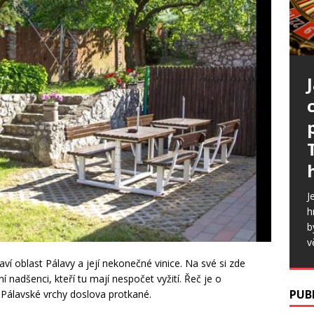
J
h
b
v
aví oblast Pálavy a její nekonečné vinice. Na své si zde
ní nadšenci, kteří tu mají nespočet vyžití. Řeč je o
PUB
ou Pálavské vrchy doslova protkané.