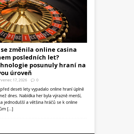
 se změnila online casina
em posledních let?
hnologie posunuly hraní na
vou úroveň
rvenec 17, 2026
0
 před deseti lety vypadalo online hraní úplně
 než dnes. Nabídka her byla výrazně menší,
ka jednodušší a většina hráčů se k online
nům
[…]