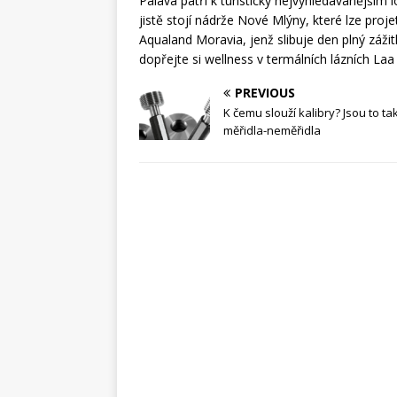
Pálava patří k turisticky nejvyhledávanějším 
jistě stojí nádrže Nové Mlýny, které lze proje
Aqualand Moravia, jenž slibuje den plný zážit
dopřejte si wellness v termálních lázních La
PREVIOUS
K čemu slouží kalibry? Jsou to t
měřidla-neměřidla