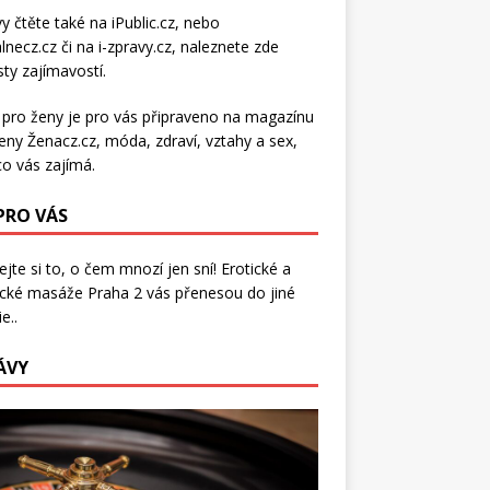
y čtěte také na
iPublic.cz
, nebo
lnecz.cz
či na
i-zpravy.cz
, naleznete zde
ty zajímavostí.
 pro ženy je pro vás připraveno na
magazínu
eny Ženacz.cz
, móda, zdraví,
vztahy a sex
,
co vás zajímá.
 PRO VÁS
jte si to, o čem mnozí jen sní!
Erotické a
ické masáže Praha 2
vás přenesou do jiné
e..
ÁVY