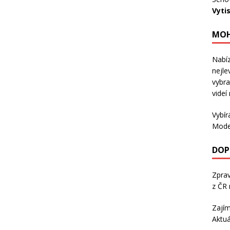
Vyti
MOH
Nabíz
nejle
vybra
videí
Vybír
Mode
DOP
Zpra
z ČR 
Zajím
Aktuá