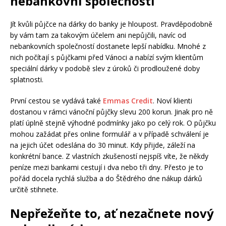
nebankovní společnosti
Jít kvůli půjčce na dárky do banky je hloupost. Pravděpodobně
by vám tam za takovým účelem ani nepůjčili, navíc od
nebankovních společností dostanete lepší nabídku. Mnohé z
nich počítají s půjčkami před Vánoci a nabízí svým klientům
speciální dárky v podobě slev z úroků či prodloužené doby
splatnosti.
První cestou se vydává také
Emmas Credit
. Noví klienti
dostanou v rámci vánoční půjčky slevu 200 korun. Jinak pro ně
platí úplně stejně výhodné podmínky jako po celý rok. O půjčku
mohou zažádat přes online formulář a v případě schválení je
na jejich účet odeslána do 30 minut. Kdy přijde, záleží na
konkrétní bance. Z vlastních zkušeností nejspíš víte, že někdy
peníze mezi bankami cestují i dva nebo tři dny. Přesto je to
pořád docela rychlá služba a do Štědrého dne nákup dárků
určitě stihnete.
Nepřežeňte to, ať nezačnete nový