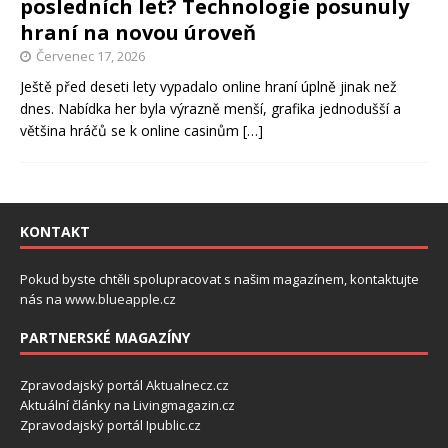
posledních let? Technologie posunuly
hraní na novou úroveň
Červenec 17, 2026
Ještě před deseti lety vypadalo online hraní úplně jinak než
dnes. Nabídka her byla výrazně menší, grafika jednodušší a
většina hráčů se k online casinům
[…]
KONTAKT
Pokud byste chtěli spolupracovat s našim magazínem, kontaktujte
nás na
www.blueapple.cz
PARTNERSKÉ MAGAZÍNY
Zpravodajský portál
Aktualnecz.cz
Aktuální články na
Livingmagazin.cz
Zpravodajský portál
Ipublic.cz