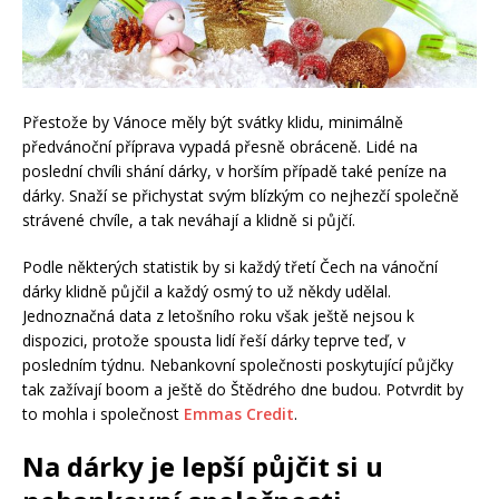
Přestože by Vánoce měly být svátky klidu, minimálně
předvánoční příprava vypadá přesně obráceně. Lidé na
poslední chvíli shání dárky, v horším případě také peníze na
dárky. Snaží se přichystat svým blízkým co nejhezčí společně
strávené chvíle, a tak neváhají a klidně si půjčí.
Podle některých statistik by si každý třetí Čech na vánoční
dárky klidně půjčil a každý osmý to už někdy udělal.
Jednoznačná data z letošního roku však ještě nejsou k
dispozici, protože spousta lidí řeší dárky teprve teď, v
posledním týdnu. Nebankovní společnosti poskytující půjčky
tak zažívají boom a ještě do Štědrého dne budou. Potvrdit by
to mohla i společnost
Emmas Credit
.
Na dárky je lepší půjčit si u