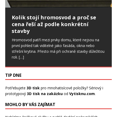
Ptáci ve fasádě: jak postupovat,
Kolik stojí hromosvod a proč se
Nepřítel stres: Ovlivňuje i spánek,
když poškodí zateplení domu
cena řeší až podle konkrétní
svaly či zdraví ústní dutiny
stavby
Drobné otvory ve fasádě se snadno přehlédnou. U
Stres je sice běžnou součástí našich životů a v určité
zateplených domů ale mohou znamenat začátek
míře je pro nás důležitý. Pokud však trvá dlouhodobě,
Hromosvod patří mezi prvky domu, které nejsou na
většího problému. Ptáci dokážou narušit omítku,
začíná ovlivňovat celý organismus, a to
[…]
první pohled tak viditelné jako fasáda, okna nebo
výztužnou vrstvu i samotnou izolaci.
[…]
střešní krytina. Přesto má při ochraně stavby důležitou
roli.
[…]
TIP DNE
Potřebujete
3D tisk
pro mnohatisícové položky? Sériový i
prototypový
3D tisk na zakázku
od
Vytisknu.com
.
MOHLO BY VÁS ZAJÍMAT