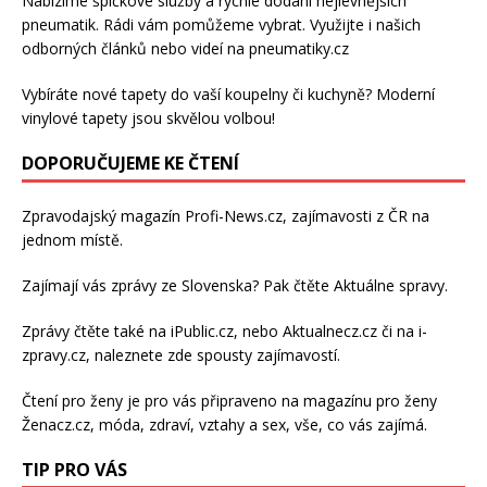
Nabízíme špičkové služby a rychlé dodání
nejlevnějších
pneumatik
. Rádi vám pomůžeme vybrat. Využijte i našich
odborných článků nebo videí na pneumatiky.cz
Vybíráte nové tapety do vaší koupelny či kuchyně? Moderní
vinylové tapety
jsou skvělou volbou!
DOPORUČUJEME KE ČTENÍ
Zpravodajský magazín
Profi-News.cz
, zajímavosti z ČR na
jednom místě.
Zajímají vás zprávy ze Slovenska? Pak čtěte
Aktuálne spravy
.
Zprávy čtěte také na
iPublic.cz
, nebo
Aktualnecz.cz
či na
i-
zpravy.cz
, naleznete zde spousty zajímavostí.
Čtení pro ženy je pro vás připraveno na
magazínu pro ženy
Ženacz.cz
, móda, zdraví,
vztahy a sex
, vše, co vás zajímá.
TIP PRO VÁS