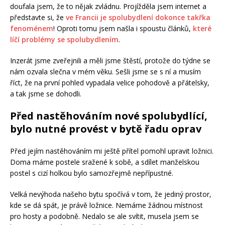
doufala jsem, že to nějak zvládnu. Projížděla jsem internet a
představte si, že
ve Francii je spolubydlení dokonce takřka
fenoménem
! Oproti tomu jsem našla i spoustu článků,
které
líčí problémy se spolubydlením
.
Inzerát jsme zveřejnili a měli jsme štěstí, protože do týdne se
nám ozvala slečna v mém věku. Sešli jsme se s ní a musím
říct, že na první pohled vypadala velice pohodově a přátelsky,
a tak jsme se dohodli.
Před nastěhováním nové spolubydlící,
bylo nutné provést v bytě řadu oprav
Před jejím nastěhováním mi ještě přítel pomohl upravit ložnici.
Doma máme postele sražené k sobě, a sdílet manželskou
postel s cizí holkou bylo samozřejmě nepřípustné.
Velká nevýhoda našeho bytu spočívá v tom, že jediný prostor,
kde se dá spát, je právě ložnice. Nemáme žádnou místnost
pro hosty a podobně. Nedalo se ale svítit, musela jsem se