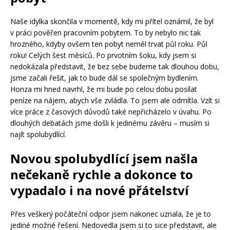
Naše idylka skončila v momentě, kdy mi přítel oznámil, že byl
v práci pověřen pracovním pobytem. To by nebylo nic tak
hrozného, kdyby ovšem ten pobyt neměl trvat půl roku. Půl
roku! Celých šest měsíců. Po prvotním šoku, kdy jsem si
nedokázala představit, že bez sebe budeme tak dlouhou dobu,
jsme začali řešit, jak to bude dál se společným bydlením.
Honza mi hned navrhl, že mi bude po celou dobu posílat
peníze na nájem, abych vše zvládla. To jsem ale odmítla. Vzít si
více práce z časových důvodů také nepřicházelo v úvahu. Po
dlouhých debatách jsme došli k jedinému závěru – musím si
najít spolubydlící.
Novou spolubydlící jsem našla
nečekaně rychle a dokonce to
vypadalo i na nové přátelství
Přes veškerý počáteční odpor jsem nakonec uznala, že je to
jediné možné řešení. Nedovedla jsem si to sice představit, ale