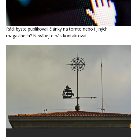
Rádi byste publikovali články na tomto nebo i jiných
magazínech? Neváhejte nás kontaktovat
Ptáci ve fasádě: jak postupovat,