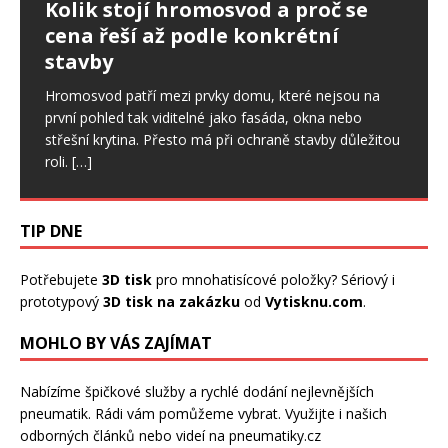
Kolik stojí hromosvod a proč se
Nepřítel stres: Ovlivňuje i spánek,
když poškodí zateplení domu
cena řeší až podle konkrétní
svaly či zdraví ústní dutiny
stavby
Drobné otvory ve fasádě se snadno přehlédnou. U
Stres je sice běžnou součástí našich životů a v určité
zateplených domů ale mohou znamenat začátek
míře je pro nás důležitý. Pokud však trvá dlouhodobě,
Hromosvod patří mezi prvky domu, které nejsou na
většího problému. Ptáci dokážou narušit omítku,
začíná ovlivňovat celý organismus, a to
[…]
první pohled tak viditelné jako fasáda, okna nebo
výztužnou vrstvu i samotnou izolaci.
[…]
střešní krytina. Přesto má při ochraně stavby důležitou
roli.
[…]
TIP DNE
Potřebujete
3D tisk
pro mnohatisícové položky? Sériový i
prototypový
3D tisk na zakázku
od
Vytisknu.com
.
MOHLO BY VÁS ZAJÍMAT
Nabízíme špičkové služby a rychlé dodání
nejlevnějších
pneumatik
. Rádi vám pomůžeme vybrat. Využijte i našich
odborných článků nebo videí na pneumatiky.cz