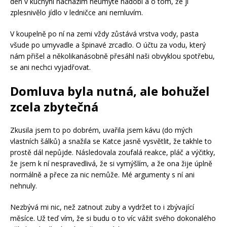
den v kuchyni nacházím neumyté nádobí a o tom, že jí
zplesnivělo jídlo v ledničce ani nemluvím.
V koupelně po ní na zemi vždy zůstává vrstva vody, pasta
všude po umyvadle a špinavé zrcadlo. O účtu za vodu, který
nám přišel a několikanásobně přesáhl naši obvyklou spotřebu,
se ani nechci vyjadřovat.
Domluva byla nutná, ale bohužel
zcela zbytečná
Zkusila jsem to po dobrém, uvařila jsem kávu (do mých
vlastních šálků) a snažila se Katce jasně vysvětlit, že takhle to
prostě dál nepůjde. Následovala zoufalá reakce, pláč a výčitky,
že jsem k ní nespravedlivá, že si vymýšlím, a že ona žije úplně
normálně a přece za nic nemůže. Mé argumenty s ní ani
nehnuly.
Nezbývá mi nic, než zatnout zuby a vydržet to i zbývající
měsíce. Už teď vím, že si budu o to víc vážit svého dokonalého