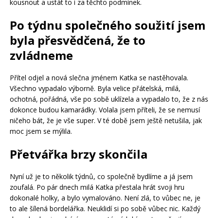
kousnout a ustát to i za těchto podmínek.
Po týdnu společného soužití jsem
byla přesvědčená, že to
zvládneme
Přítel odjel a nová slečna jménem Katka se nastěhovala.
Všechno vypadalo výborně. Byla velice přátelská, milá,
ochotná, pořádná, vše po sobě uklízela a vypadalo to, že z nás
dokonce budou kamarádky. Volala jsem příteli, že se nemusí
ničeho bát, že je vše super. V té době jsem ještě netušila, jak
moc jsem se mýlila.
Přetvářka brzy skončila
Nyní už je to několik týdnů, co společně bydlíme a já jsem
zoufalá. Po pár dnech milá Katka přestala hrát svoji hru
dokonalé holky, a bylo vymalováno. Není zlá, to vůbec ne, je
to ale šílená bordelářka. Neuklidí si po sobě vůbec nic. Každý