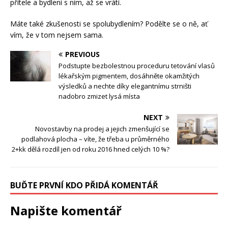
přítele a bydlení s ním, až se vrátí.
Máte také zkušenosti se spolubydlením? Podělte se o ně, ať
vím, že v tom nejsem sama.
PREVIOUS
Podstupte bezbolestnou proceduru tetování vlasů
lékařským pigmentem, dosáhněte okamžitých
výsledků a nechte díky elegantnímu strništi
nadobro zmizet lysá místa
NEXT
Novostavby na prodej a jejich zmenšující se
podlahová plocha – víte, že třeba u průměrného
2+kk dělá rozdíl jen od roku 2016 hned celých 10 %?
BUĎTE PRVNÍ KDO PŘIDÁ KOMENTÁŘ
Napište komentář