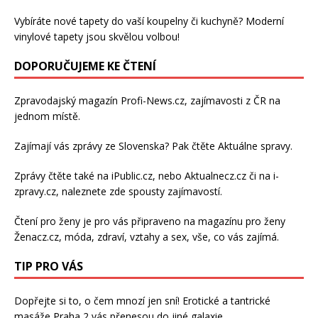
Vybíráte nové tapety do vaší koupelny či kuchyně? Moderní
vinylové tapety
jsou skvělou volbou!
DOPORUČUJEME KE ČTENÍ
Zpravodajský magazín
Profi-News.cz
, zajímavosti z ČR na
jednom místě.
Zajímají vás zprávy ze Slovenska? Pak čtěte
Aktuálne spravy
.
Zprávy čtěte také na
iPublic.cz
, nebo
Aktualnecz.cz
či na
i-
zpravy.cz
, naleznete zde spousty zajímavostí.
Čtení pro ženy je pro vás připraveno na
magazínu pro ženy
Ženacz.cz
, móda, zdraví,
vztahy a sex
, vše, co vás zajímá.
TIP PRO VÁS
Dopřejte si to, o čem mnozí jen sní!
Erotické a tantrické
masáže Praha 2
vás přenesou do jiné galaxie..