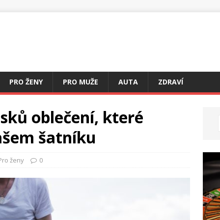
PRO ŽENY
PRO MUŽE
AUTA
ZDRAVÍ
sků oblečení, které
ašem šatníku
Pro ženy
0