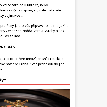
y čtěte také na
iPublic.cz
, nebo
lnecz.cz
či na
i-zpravy.cz
, naleznete zde
ty zajímavostí.
 pro ženy je pro vás připraveno na
magazínu
eny Ženacz.cz
, móda, zdraví,
vztahy a sex
,
co vás zajímá.
 PRO VÁS
jte si to, o čem mnozí jen sní!
Erotické a
ické masáže Praha 2
vás přenesou do jiné
e..
ÁVY