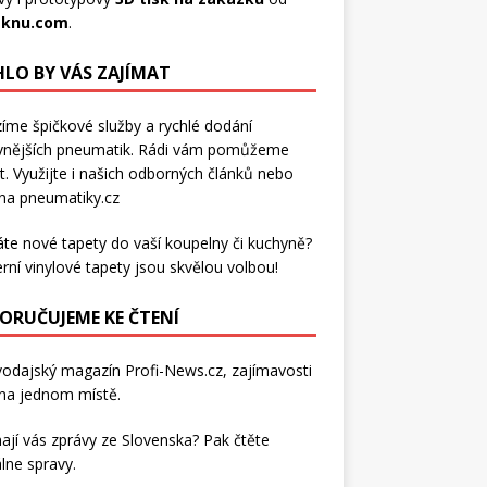
sknu.com
.
LO BY VÁS ZAJÍMAT
íme špičkové služby a rychlé dodání
vnějších pneumatik
. Rádi vám pomůžeme
t. Využijte i našich odborných článků nebo
 na pneumatiky.cz
áte nové tapety do vaší koupelny či kuchyně?
rní
vinylové tapety
jsou skvělou volbou!
ORUČUJEME KE ČTENÍ
vodajský magazín
Profi-News.cz
, zajímavosti
na jednom místě.
ají vás zprávy ze Slovenska? Pak čtěte
lne spravy
.