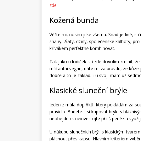
zde
.
Kožená bunda
Věřte mi, nosím ji ke všemu. Snad jediné, s 
snahy…Šaty, džíny, společenské kalhoty, pro
křivákem perfektně kombinovat.
Tak jako u lodiček si i zde dovolím zmínit, že
militantní vegan, dáte mi za pravdu, že kůže 
dobře a to je základ. Tu svoji mám už sedm
Klasické sluneční brýle
Jeden z mála doplňků, který pokládám za souč
pravidla. Budete-li si kupovat brýle s blázni
neobejdete, neinvestujte příliš peněz a využi
U nákupu slunečních brýlí s klasickým tvare
plácnout přes kapsu. Hlavním kritériem výbě