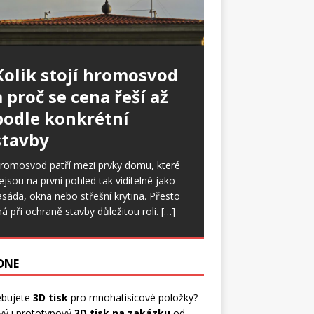
Kolik stojí hromosvod
a proč se cena řeší až
podle konkrétní
stavby
romosvod patří mezi prvky domu, které
ejsou na první pohled tak viditelné jako
asáda, okna nebo střešní krytina. Přesto
á při ochraně stavby důležitou roli.
[…]
 DNE
ebujete
3D tisk
pro mnohatisícové položky?
vý i prototypový
3D tisk na zakázku
od