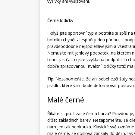
výšivky ani vyšisování.
Černé lodičky
I když jste sportovní typ a potrpíte si spíš 
botníku chybět alespoň jeden pár bot s podp
pravděpodobně nejspolehlivějším a všestrann
Nemusíte mít jehlový podpatek, na kterém n
toho, jak často jste zvyklá na podpatcích ch
dobře zpracovanou. Kvalitní lodičky totiž mají
Tip: Nezapomeňte, že ani sebehezčí šaty ne
prádlo, které vám bude deformovat postavu. V
Malé černé
Říkáte si, proč zase černá barva? Pravdou j
držet základních barev. Nezapomeňte, že cíle
nám jen tak neokouká. Klasické světoznámé k
malé černé, se doslova zapsaly do dějin. Jak