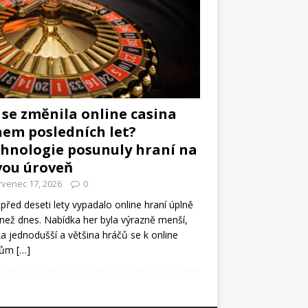
 se změnila online casina
em posledních let?
hnologie posunuly hraní na
vou úroveň
rvenec 17, 2026
0
 před deseti lety vypadalo online hraní úplně
 než dnes. Nabídka her byla výrazně menší,
ka jednodušší a většina hráčů se k online
nům
[…]