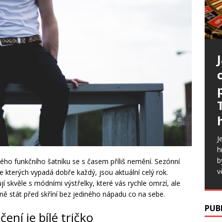
J
h
b
ho funkčního šatníku se s časem příliš nemění. Sezónní
v
 ve kterých vypadá dobře každý, jsou aktuální celý rok.
í skvěle s módními výstřelky, které vás rychle omrzí, ale
ně stát před skříní bez jediného nápadu co na sebe.
PUB
ní je bílé tričko