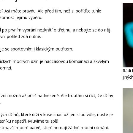
? Asi máte pravdu. Ale před tím, než si pořídíte tuhle
zornost jejímu výběru.
ed po prvním vyprání nezkrátí o třetinu, a nebojte se do něj
rvní pohled zdá nutné.
uje se sportovním i klasickým outfitem.
asických modrých džín je nadčasovou kombinací
a skvělým
omrzí.
Rádi 
jinýc
í možná až příliš nadneseně. Ale troufám si říct, že džíny
o.
ých džínů, které drží v kuse snad už jen silou vůle, noste je
atníku nepatří. Mluvíme tu spíš
 tmavší modré barvě, které nemají žádné módní otrhání,