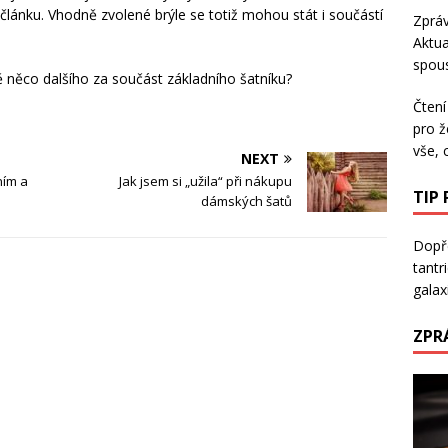
článku. Vhodně zvolené brýle se totiž mohou stát i součástí
Zpráv
Aktua
spous
 něco dalšího za součást základního šatníku?
Čtení
pro ž
vše, 
NEXT
ním a
Jak jsem si „užila“ při nákupu
TIP
dámských šatů
Dopře
tantr
galaxi
ZPR