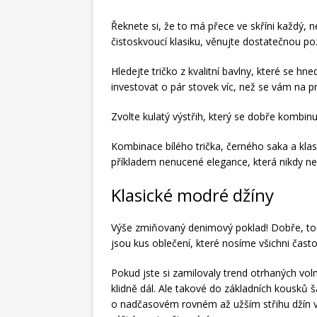
Řeknete si, že to má přece ve skříni každý, ne
čistoskvoucí klasiku, věnujte dostatečnou po
Hledejte tričko z kvalitní bavlny, které se hn
investovat o pár stovek víc, než se vám na p
Zvolte kulatý výstřih, který se dobře kombin
Kombinace bílého trička, černého saka a kl
příkladem nenucené elegance, která nikdy ne
Klasické modré džíny
Výše zmiňovaný denimový poklad! Dobře, to zn
jsou kus oblečení, které nosíme všichni čast
Pokud jste si zamilovaly trend otrhaných voln
klidně dál. Ale takové do základních kousků š
o nadčasovém rovném až užším střihu džín v