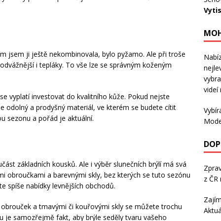
Vyti
MOH
čím jsem ji ještě nekombinovala, bylo pyžamo. Ale při troše
Nabíz
 odvážnější i tepláky. To vše lze se správným koženým
nejle
vybra
videí
 se vyplatí investovat do kvalitního kůže. Pokud nejste
je odolný a prodyšný materiál, ve kterém se budete cítit
Vybír
ou sezonu a pořád je
aktuální.
Mode
DOP
ást základních kousků. Ale i výběr slunečních brýlí má svá
Zpra
vými obroučkami a barevnými skly, bez kterých se tuto sezónu
z ČR 
jte spíše nabídky levnějších obchodů.
Zajím
m obrouček a tmavými či kouřovými skly se můžete trochu
Aktuá
ru je samozřejmě fakt, aby brýle seděly tvaru vašeho