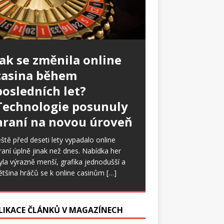
Jak se změnila online
casina během
posledních let?
Technologie posunuly
hraní na novou úroveň
eště před deseti lety vypadalo online
raní úplně jinak než dnes. Nabídka her
yla výrazně menší, grafika jednodušší a
ětšina hráčů se k online casinům
[…]
LIKACE ČLÁNKŮ V MAGAZÍNECH