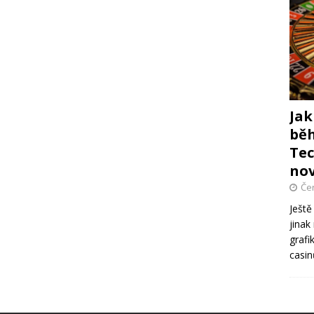
Jak
běh
Tec
no
Če
Ještě
jinak
grafi
casi