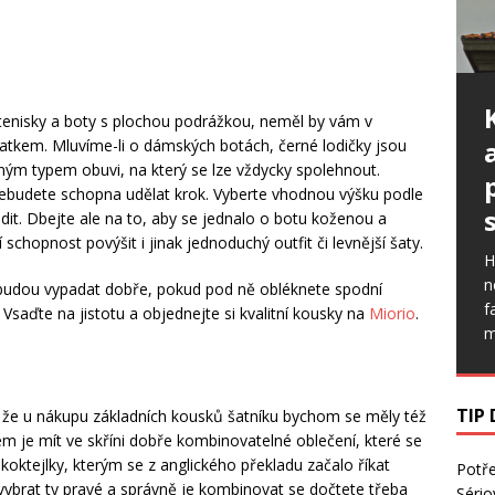
na tenisky a boty s plochou podrážkou, neměl by vám v
atkem. Mluvíme-li o dámských botách, černé lodičky jsou
ým typem obuvi, na který se lze vždycky spolehnout.
ebudete schopna udělat krok. Vyberte vhodnou výšku podle
odit. Dbejte ale na to, aby se jednalo o botu koženou a
 schopnost povýšit i jinak jednoduchý outfit či levnější šaty.
H
n
budou vypadat dobře, pokud pod ně obléknete spodní
f
saďte na jistotu a objednejte si kvalitní kousky na
Miorio
.
m
TIP
e, že u nákupu základních kousků šatníku bychom se měly též
m je mít ve skříni dobře kombinovatelné oblečení, které se
oktejlky, kterým se z anglického překladu začalo říkat
Potř
 vybrat ty pravé a správně je kombinovat se dočtete třeba
Sério