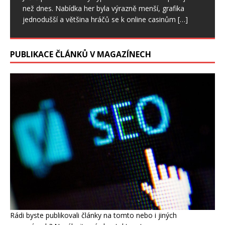
střešní krytina. Přesto má při ochraně stavby důležitou
než dnes. Nabídka her byla výrazně menší, grafika
roli.
[…]
jednodušší a většina hráčů se k online casinům
[…]
PUBLIKACE ČLÁNKŮ V MAGAZÍNECH
Rádi byste publikovali články na tomto nebo i jiných