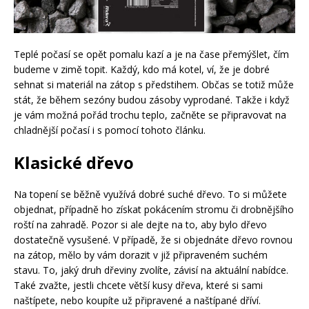
Teplé počasí se opět pomalu kazí a je na čase přemýšlet, čím
budeme v zimě topit. Každý, kdo má kotel, ví, že je dobré
sehnat si materiál na zátop s předstihem. Občas se totiž může
stát, že během sezóny budou zásoby vyprodané. Takže i když
je vám možná pořád trochu teplo, začněte se připravovat na
chladnější počasí i s pomocí tohoto článku.
Klasické dřevo
Na topení se běžně využívá dobré suché dřevo. To si můžete
objednat, případně ho získat pokácením stromu či drobnějšího
roští na zahradě. Pozor si ale dejte na to, aby bylo dřevo
dostatečně vysušené. V případě, že si objednáte dřevo rovnou
na zátop, mělo by vám dorazit v již připraveném suchém
stavu. To, jaký druh dřeviny zvolíte, závisí na aktuální nabídce.
Také zvažte, jestli chcete větší kusy dřeva, které si sami
naštípete, nebo koupíte už připravené a naštípané dříví.