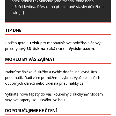
první pohled tak viditelné jako fasáda, okna nebo
výztužnou vrstvu i samotnou izolaci.
[…]
střešní krytina. Přesto má při ochraně stavby důležitou
roli.
[…]
TIP DNE
Potřebujete
3D tisk
pro mnohatisícové položky? Sériový i
prototypový
3D tisk na zakázku
od
Vytisknu.com
.
MOHLO BY VÁS ZAJÍMAT
Nabízíme špičkové služby a rychlé dodání
nejlevnějších
pneumatik
. Rádi vám pomůžeme vybrat. Využijte i našich
odborných článků nebo videí na pneumatiky.cz
Vybíráte nové tapety do vaší koupelny či kuchyně? Moderní
vinylové tapety
jsou skvělou volbou!
DOPORUČUJEME KE ČTENÍ