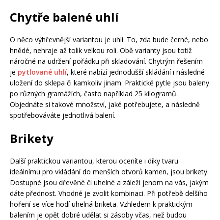
Chytře balené uhlí
O něco výhřevnější variantou je uhlí. To, zda bude černé, nebo
hnědé, nehraje až tolik velkou roli. Obě varianty jsou totiž
náročné na udržení pořádku při skladování. Chytrým řešením
je
pytlované uhlí
, které nabízí jednodušší skládání i následné
uložení do sklepa či kamkoliv jinam. Praktické pytle jsou baleny
po různých gramážích, často například 25 kilogramů.
Objednáte si takové množství, jaké potřebujete, a následně
spotřebováváte jednotlivá balení.
Brikety
Další praktickou variantou, kterou oceníte i díky tvaru
ideálnímu pro vkládání do menších otvorů kamen, jsou brikety.
Dostupné jsou dřevěné či uhelné a záleží jenom na vás, jakým
dáte přednost. Vhodné je zvolit kombinaci. Při potřebě delšího
hoření se více hodí uhelná briketa. Vzhledem k praktickým
balením je opět dobré udělat si zásoby včas, než budou