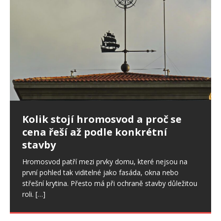
Ptáci ve fasádě: jak postupovat,
Kolik stojí hromosvod a proč se
Nepřítel stres: Ovlivňuje i spánek,
když poškodí zateplení domu
cena řeší až podle konkrétní
svaly či zdraví ústní dutiny
stavby
Drobné otvory ve fasádě se snadno přehlédnou. U
Stres je sice běžnou součástí našich životů a v určité
zateplených domů ale mohou znamenat začátek
míře je pro nás důležitý. Pokud však trvá dlouhodobě,
Hromosvod patří mezi prvky domu, které nejsou na
většího problému. Ptáci dokážou narušit omítku,
začíná ovlivňovat celý organismus, a to
[…]
první pohled tak viditelné jako fasáda, okna nebo
výztužnou vrstvu i samotnou izolaci.
[…]
střešní krytina. Přesto má při ochraně stavby důležitou
roli.
[…]