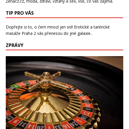
Ženacz.cz
, móda, zdraví,
vztahy a sex
, vše, co vás zajímá.
TIP PRO VÁS
Dopřejte si to, o čem mnozí jen sní!
Erotické a tantrické
masáže Praha 2
vás přenesou do jiné galaxie..
ZPRÁVY