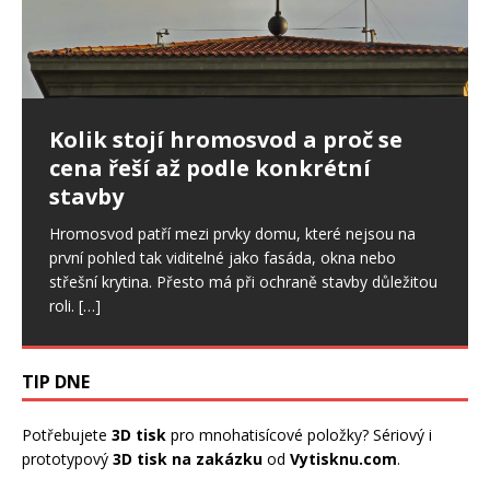
Ptáci ve fasádě: jak postupovat,
Kolik stojí hromosvod a proč se
Nepřítel stres: Ovlivňuje i spánek,
když poškodí zateplení domu
cena řeší až podle konkrétní
svaly či zdraví ústní dutiny
stavby
Drobné otvory ve fasádě se snadno přehlédnou. U
Stres je sice běžnou součástí našich životů a v určité
zateplených domů ale mohou znamenat začátek
míře je pro nás důležitý. Pokud však trvá dlouhodobě,
Hromosvod patří mezi prvky domu, které nejsou na
většího problému. Ptáci dokážou narušit omítku,
začíná ovlivňovat celý organismus, a to
[…]
první pohled tak viditelné jako fasáda, okna nebo
výztužnou vrstvu i samotnou izolaci.
[…]
střešní krytina. Přesto má při ochraně stavby důležitou
roli.
[…]
TIP DNE
Potřebujete
3D tisk
pro mnohatisícové položky? Sériový i
prototypový
3D tisk na zakázku
od
Vytisknu.com
.