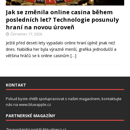
Jak se změnila online casina během
posledních let? Technologie posunuly
hraní na novou úroveň
Červenec 17, 2026
Ještě před deseti lety vypadalo online hraní úplně jinak než
dnes. Nabídka her byla výrazně menší, grafika jednodušší a
většina hráčů se k online casinům
[…]
KONTAKT
Pokud byste chtěli spolupracovat s našim magazínem, kontaktujte
nás na
www.blueapple.cz
PARTNERSKÉ MAGAZÍNY
Zpravodajský portál
Aktualnecz.cz