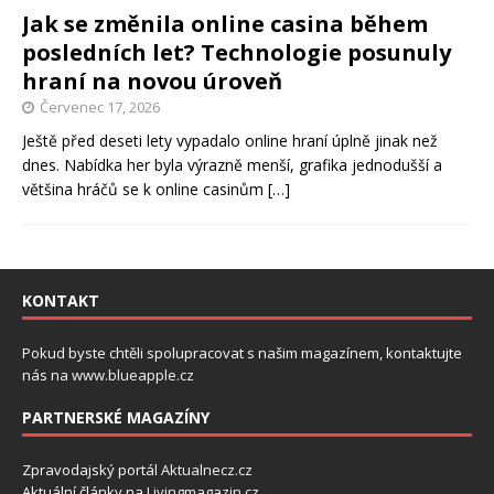
Jak se změnila online casina během
posledních let? Technologie posunuly
hraní na novou úroveň
Červenec 17, 2026
Ještě před deseti lety vypadalo online hraní úplně jinak než
dnes. Nabídka her byla výrazně menší, grafika jednodušší a
většina hráčů se k online casinům
[…]
KONTAKT
Pokud byste chtěli spolupracovat s našim magazínem, kontaktujte
nás na
www.blueapple.cz
PARTNERSKÉ MAGAZÍNY
Zpravodajský portál
Aktualnecz.cz
Aktuální články na
Livingmagazin.cz