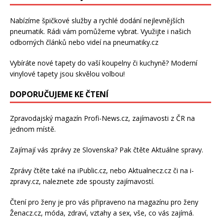
Nabízíme špičkové služby a rychlé dodání
nejlevnějších
pneumatik
. Rádi vám pomůžeme vybrat. Využijte i našich
odborných článků nebo videí na pneumatiky.cz
Vybíráte nové tapety do vaší koupelny či kuchyně? Moderní
vinylové tapety
jsou skvělou volbou!
DOPORUČUJEME KE ČTENÍ
Zpravodajský magazín
Profi-News.cz
, zajímavosti z ČR na
jednom místě.
Zajímají vás zprávy ze Slovenska? Pak čtěte
Aktuálne spravy
.
Zprávy čtěte také na
iPublic.cz
, nebo
Aktualnecz.cz
či na
i-
zpravy.cz
, naleznete zde spousty zajímavostí.
Čtení pro ženy je pro vás připraveno na
magazínu pro ženy
Ženacz.cz
, móda, zdraví,
vztahy a sex
, vše, co vás zajímá.