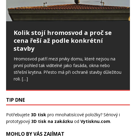
Ptáci ve fasádě: jak postupovat,
Kolik stojí hromosvod a proč se
Nepřítel stres: Ovlivňuje i spánek,
když poškodí zateplení domu
cena řeší až podle konkrétní
svaly či zdraví ústní dutiny
stavby
Drobné otvory ve fasádě se snadno přehlédnou. U
Stres je sice běžnou součástí našich životů a v určité
zateplených domů ale mohou znamenat začátek
míře je pro nás důležitý. Pokud však trvá dlouhodobě,
Hromosvod patří mezi prvky domu, které nejsou na
většího problému. Ptáci dokážou narušit omítku,
začíná ovlivňovat celý organismus, a to
[…]
první pohled tak viditelné jako fasáda, okna nebo
výztužnou vrstvu i samotnou izolaci.
[…]
střešní krytina. Přesto má při ochraně stavby důležitou
roli.
[…]
TIP DNE
Potřebujete
3D tisk
pro mnohatisícové položky? Sériový i
prototypový
3D tisk na zakázku
od
Vytisknu.com
.
MOHLO BY VÁS ZAJÍMAT