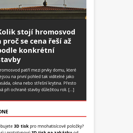
Kolik stojí hromosvod
a proč se cena řeší až
podle konkrétní
stavby
romosvod patří mezi prvky domu, které
ejsou na první pohled tak viditelné jako
asáda, okna nebo střešní krytina. Přesto
á při ochraně stavby důležitou roli.
[…]
 DNE
ebujete
3D tisk
pro mnohatisícové položky?
vý i prototypový
3D tisk na zakázku
od