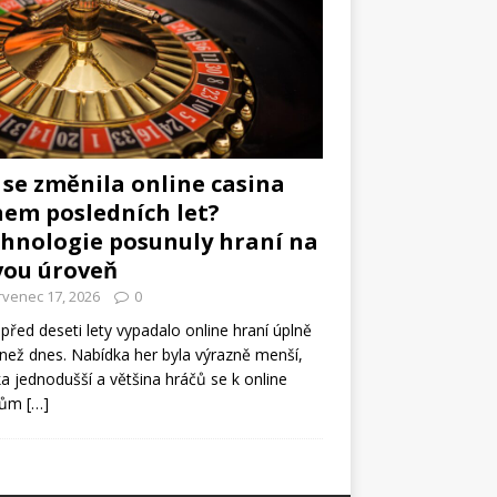
 se změnila online casina
em posledních let?
hnologie posunuly hraní na
vou úroveň
rvenec 17, 2026
0
 před deseti lety vypadalo online hraní úplně
 než dnes. Nabídka her byla výrazně menší,
ka jednodušší a většina hráčů se k online
nům
[…]