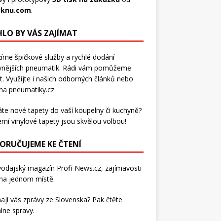
sknu.com
.
LO BY VÁS ZAJÍMAT
íme špičkové služby a rychlé dodání
vnějších pneumatik
. Rádi vám pomůžeme
t. Využijte i našich odborných článků nebo
 na pneumatiky.cz
áte nové tapety do vaší koupelny či kuchyně?
rní
vinylové tapety
jsou skvělou volbou!
ORUČUJEME KE ČTENÍ
vodajský magazín
Profi-News.cz
, zajímavosti
na jednom místě.
ají vás zprávy ze Slovenska? Pak čtěte
lne spravy
.