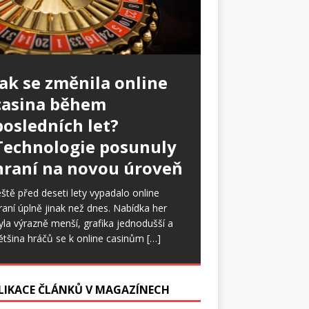
Jak se změnila online
casina během
posledních let?
Technologie posunuly
hraní na novou úroveň
eště před deseti lety vypadalo online
raní úplně jinak než dnes. Nabídka her
yla výrazně menší, grafika jednodušší a
ětšina hráčů se k online casinům
[…]
LIKACE ČLÁNKŮ V MAGAZÍNECH