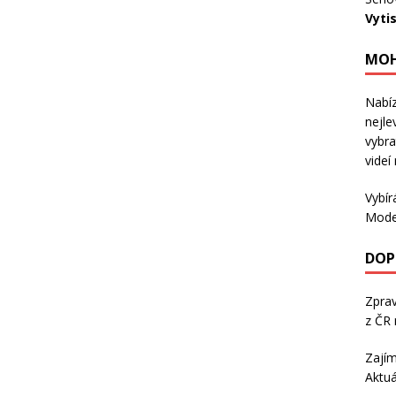
Vyti
MOH
Nabíz
nejle
vybra
videí
Vybír
Mode
DOP
Zpra
z ČR 
Zajím
Aktuá