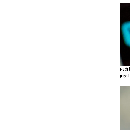
Rádi 
jinýc