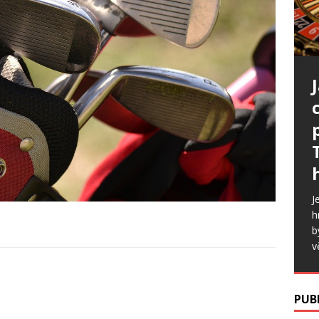
J
h
b
v
PUB