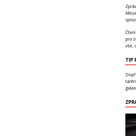
Zpráv
Aktua
spous
Čtení
pro ž
vše, 
TIP
Dopře
tantr
galaxi
ZPR