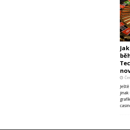
Jak
běh
Tec
no
Če
Ještě
jinak
grafi
casi