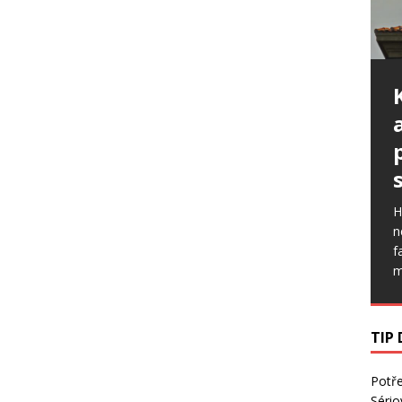
H
n
f
m
TIP
Potř
Sério