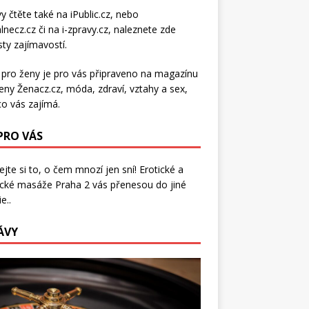
y čtěte také na
iPublic.cz
, nebo
lnecz.cz
či na
i-zpravy.cz
, naleznete zde
ty zajímavostí.
 pro ženy je pro vás připraveno na
magazínu
eny Ženacz.cz
, móda, zdraví,
vztahy a sex
,
co vás zajímá.
 PRO VÁS
jte si to, o čem mnozí jen sní!
Erotické a
ické masáže Praha 2
vás přenesou do jiné
e..
ÁVY