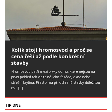
Ptáci ve fasádě: jak postupovat,
Kolik stojí hromosvod a proč se
Nepřítel stres: Ovlivňuje i spánek,
když poškodí zateplení domu
cena řeší až podle konkrétní
svaly či zdraví ústní dutiny
stavby
Drobné otvory ve fasádě se snadno přehlédnou. U
Stres je sice běžnou součástí našich životů a v určité
zateplených domů ale mohou znamenat začátek
míře je pro nás důležitý. Pokud však trvá dlouhodobě,
Hromosvod patří mezi prvky domu, které nejsou na
většího problému. Ptáci dokážou narušit omítku,
začíná ovlivňovat celý organismus, a to
[…]
první pohled tak viditelné jako fasáda, okna nebo
výztužnou vrstvu i samotnou izolaci.
[…]
střešní krytina. Přesto má při ochraně stavby důležitou
roli.
[…]
TIP DNE