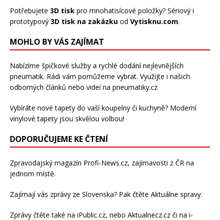
Potřebujete
3D tisk
pro mnohatisícové položky? Sériový i
prototypový
3D tisk na zakázku
od
Vytisknu.com
.
MOHLO BY VÁS ZAJÍMAT
Nabízíme špičkové služby a rychlé dodání
nejlevnějších
pneumatik
. Rádi vám pomůžeme vybrat. Využijte i našich
odborných článků nebo videí na pneumatiky.cz
Vybíráte nové tapety do vaší koupelny či kuchyně? Moderní
vinylové tapety
jsou skvělou volbou!
DOPORUČUJEME KE ČTENÍ
Zpravodajský magazín
Profi-News.cz
, zajímavosti z ČR na
jednom místě.
Zajímají vás zprávy ze Slovenska? Pak čtěte
Aktuálne spravy
.
Zprávy čtěte také na
iPublic.cz
, nebo
Aktualnecz.cz
či na
i-