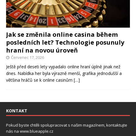
Jak se změnila online casina během
posledních let? Technologie posunuly
hraní na novou úroveň
Červenec 17, 2026
Ještě před deseti lety vypadalo online hraní úplně jinak než
dnes. Nabídka her byla výrazně menší, grafika jednodušší a
většina hráčů se k online casinům
[…]
KONTAKT
Pokud byste chtěli spolupracovat s našim magazínem, kontaktujte
nás na
www.blueapple.cz