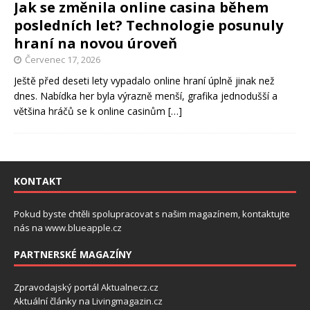
Jak se změnila online casina během
posledních let? Technologie posunuly
hraní na novou úroveň
Červenec 17, 2026
Ještě před deseti lety vypadalo online hraní úplně jinak než
dnes. Nabídka her byla výrazně menší, grafika jednodušší a
většina hráčů se k online casinům
[…]
KONTAKT
Pokud byste chtěli spolupracovat s našim magazínem, kontaktujte
nás na
www.blueapple.cz
PARTNERSKÉ MAGAZÍNY
Zpravodajský portál
Aktualnecz.cz
Aktuální články na
Livingmagazin.cz