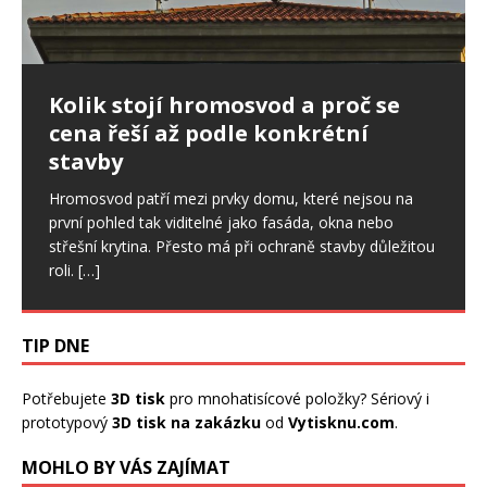
Ptáci ve fasádě: jak postupovat,
Kolik stojí hromosvod a proč se
Nepřítel stres: Ovlivňuje i spánek,
když poškodí zateplení domu
cena řeší až podle konkrétní
svaly či zdraví ústní dutiny
stavby
Drobné otvory ve fasádě se snadno přehlédnou. U
Stres je sice běžnou součástí našich životů a v určité
zateplených domů ale mohou znamenat začátek
míře je pro nás důležitý. Pokud však trvá dlouhodobě,
Hromosvod patří mezi prvky domu, které nejsou na
většího problému. Ptáci dokážou narušit omítku,
začíná ovlivňovat celý organismus, a to
[…]
první pohled tak viditelné jako fasáda, okna nebo
výztužnou vrstvu i samotnou izolaci.
[…]
střešní krytina. Přesto má při ochraně stavby důležitou
roli.
[…]
TIP DNE
Potřebujete
3D tisk
pro mnohatisícové položky? Sériový i
prototypový
3D tisk na zakázku
od
Vytisknu.com
.
MOHLO BY VÁS ZAJÍMAT