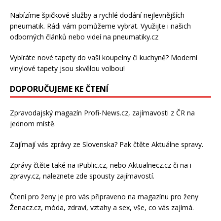
Nabízíme špičkové služby a rychlé dodání
nejlevnějších
pneumatik
. Rádi vám pomůžeme vybrat. Využijte i našich
odborných článků nebo videí na pneumatiky.cz
Vybíráte nové tapety do vaší koupelny či kuchyně? Moderní
vinylové tapety
jsou skvělou volbou!
DOPORUČUJEME KE ČTENÍ
Zpravodajský magazín
Profi-News.cz
, zajímavosti z ČR na
jednom místě.
Zajímají vás zprávy ze Slovenska? Pak čtěte
Aktuálne spravy
.
Zprávy čtěte také na
iPublic.cz
, nebo
Aktualnecz.cz
či na
i-
zpravy.cz
, naleznete zde spousty zajímavostí.
Čtení pro ženy je pro vás připraveno na
magazínu pro ženy
Ženacz.cz
, móda, zdraví,
vztahy a sex
, vše, co vás zajímá.