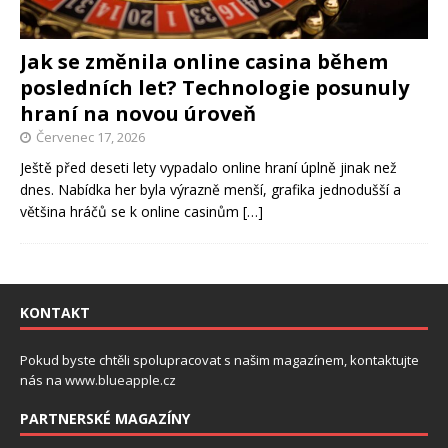
Jak se změnila online casina během
posledních let? Technologie posunuly
hraní na novou úroveň
Červenec 17, 2026
Ještě před deseti lety vypadalo online hraní úplně jinak než
dnes. Nabídka her byla výrazně menší, grafika jednodušší a
většina hráčů se k online casinům
[…]
KONTAKT
Pokud byste chtěli spolupracovat s našim magazínem, kontaktujte
nás na
www.blueapple.cz
PARTNERSKÉ MAGAZÍNY