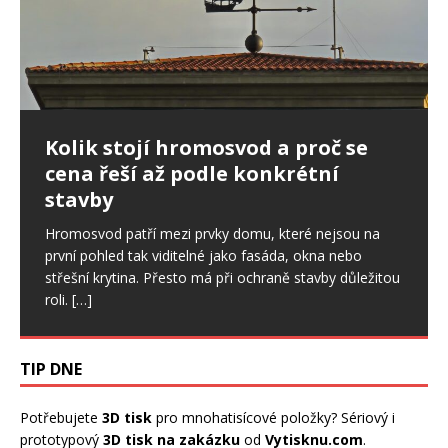
Ptáci ve fasádě: jak postupovat,
Kolik stojí hromosvod a proč se
Nepřítel stres: Ovlivňuje i spánek,
když poškodí zateplení domu
cena řeší až podle konkrétní
svaly či zdraví ústní dutiny
stavby
Drobné otvory ve fasádě se snadno přehlédnou. U
Stres je sice běžnou součástí našich životů a v určité
zateplených domů ale mohou znamenat začátek
míře je pro nás důležitý. Pokud však trvá dlouhodobě,
Hromosvod patří mezi prvky domu, které nejsou na
většího problému. Ptáci dokážou narušit omítku,
začíná ovlivňovat celý organismus, a to
[…]
první pohled tak viditelné jako fasáda, okna nebo
výztužnou vrstvu i samotnou izolaci.
[…]
střešní krytina. Přesto má při ochraně stavby důležitou
roli.
[…]
TIP DNE
Potřebujete
3D tisk
pro mnohatisícové položky? Sériový i
prototypový
3D tisk na zakázku
od
Vytisknu.com
.