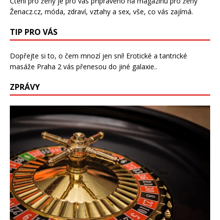
Čtení pro ženy je pro vás připraveno na
magazínu pro ženy
Ženacz.cz
, móda, zdraví,
vztahy a sex
, vše, co vás zajímá.
TIP PRO VÁS
Dopřejte si to, o čem mnozí jen sní!
Erotické a tantrické
masáže Praha 2
vás přenesou do jiné galaxie..
ZPRÁVY